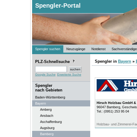
Spengler-Portal
Spengler suchen
Neuzugänge
Notdienst
Sachverständige
Spengler in
Bayern
»
PLZ-Schnellsuche
Google Suche
Erweiterte Suche
Spengler
nach Gebieten
Baden-Württemberg
Hirsch Holzbau GmbH &
Bayern
96047
Bamberg
, Geschwis
Amberg
Tel.:
(0951) 253 95 04
Ansbach
Aschaffenburg
Holzbau- und Zimmerei-Fac
Augsburg
Bamberg