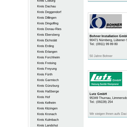
Kreis Coburg
Kreis Dachau
Kreis Deggendorf
Kreis Dillingen
Kreis Dingolfing
Kreis Donau-Ries
Kreis Ebersberg
Bohner Installation Gmb
90471
Nürnberg
, Lübener-S
Kreis Eichstätt
Tel.:
(0911) 99 89 80
Kreis Erding
Kreis Erlangen
50 Jahre Bohner
Kreis Forchheim
Kreis Freising
Kreis Freyung
Kreis Fürth
Kreis Garmisch
Kreis Günzburg
Kreis Haßberge
Lutz GmbH
Kreis Hof
95349
Thurnau
, Limmersdor
Tel.:
(09228) 254
Kreis Kelheim
Kreis Kitzingen
Wir steigen Ihnen aufs Dac
Kreis Kronach
Kreis Kulmbach
Kreis Landshut