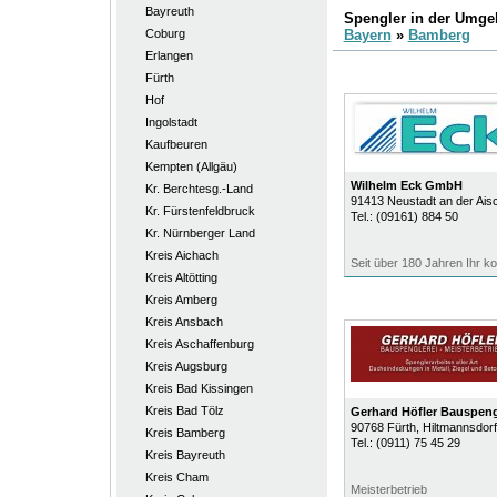
Bayreuth
Spengler in der Umg
Coburg
Bayern
»
Bamberg
Erlangen
Fürth
Hof
Ingolstadt
Kaufbeuren
Kempten (Allgäu)
Wilhelm Eck GmbH
Kr. Berchtesg.-Land
91413
Neustadt an der Ais
Kr. Fürstenfeldbruck
Tel.:
(09161) 884 50
Kr. Nürnberger Land
Kreis Aichach
Seit über 180 Jahren Ihr k
Kreis Altötting
Kreis Amberg
Kreis Ansbach
Kreis Aschaffenburg
Kreis Augsburg
Kreis Bad Kissingen
Kreis Bad Tölz
Gerhard Höfler Bauspeng
90768
Fürth
, Hiltmannsdorf
Kreis Bamberg
Tel.:
(0911) 75 45 29
Kreis Bayreuth
Kreis Cham
Meisterbetrieb