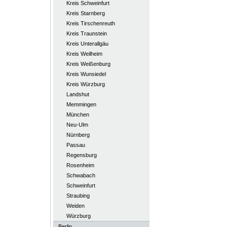
Kreis Schweinfurt
Kreis Starnberg
Kreis Tirschenreuth
Kreis Traunstein
Kreis Unterallgäu
Kreis Weilheim
Kreis Weißenburg
Kreis Wunsiedel
Kreis Würzburg
Landshut
Memmingen
München
Neu-Ulm
Nürnberg
Passau
Regensburg
Rosenheim
Schwabach
Schweinfurt
Straubing
Weiden
Würzburg
Berlin