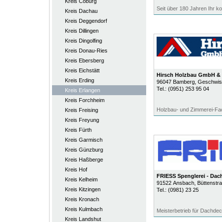
Kreis Coburg
Seit über 180 Jahren Ihr k
Kreis Dachau
Kreis Deggendorf
Kreis Dillingen
Kreis Dingolfing
Kreis Donau-Ries
Kreis Ebersberg
Kreis Eichstätt
Hirsch Holzbau GmbH &
Kreis Erding
96047
Bamberg
, Geschwis
Tel.:
(0951) 253 95 04
Kreis Erlangen
Kreis Forchheim
Holzbau- und Zimmerei-Fac
Kreis Freising
Kreis Freyung
Kreis Fürth
Kreis Garmisch
Kreis Günzburg
Kreis Haßberge
Kreis Hof
FRIESS Spenglerei - Dac
Kreis Kelheim
91522
Ansbach
, Büttenstr
Kreis Kitzingen
Tel.:
(0981) 23 25
Kreis Kronach
Kreis Kulmbach
Meisterbetrieb für Dachdec
Kreis Landshut