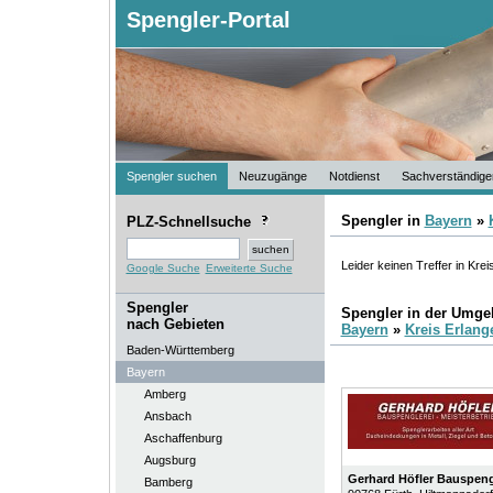
Spengler-Portal
Spengler suchen
Neuzugänge
Notdienst
Sachverständige
Spengler in
Bayern
»
PLZ-Schnellsuche
Leider keinen Treffer in Krei
Google Suche
Erweiterte Suche
Spengler
Spengler in der Umg
nach Gebieten
Bayern
»
Kreis Erlang
Baden-Württemberg
Bayern
Amberg
Ansbach
Aschaffenburg
Augsburg
Gerhard Höfler Bauspeng
Bamberg