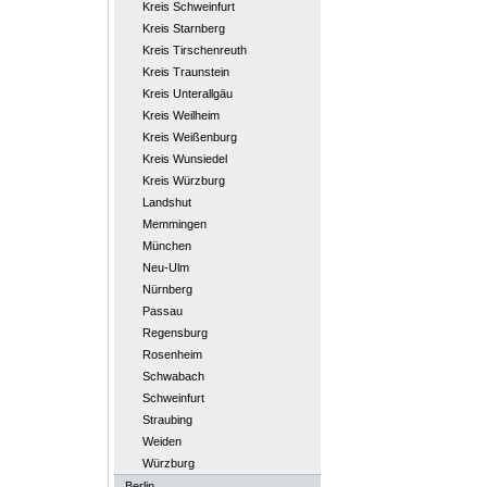
Kreis Schweinfurt
Kreis Starnberg
Kreis Tirschenreuth
Kreis Traunstein
Kreis Unterallgäu
Kreis Weilheim
Kreis Weißenburg
Kreis Wunsiedel
Kreis Würzburg
Landshut
Memmingen
München
Neu-Ulm
Nürnberg
Passau
Regensburg
Rosenheim
Schwabach
Schweinfurt
Straubing
Weiden
Würzburg
Berlin