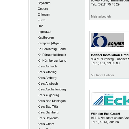
90768
Fürth
, Hiltmannsdorf
Bayreuth
Tel.:
(0911) 75 45 29
Coburg
Erlangen
Meisterbetrieb
Fürth
Hof
Ingolstadt
Kaufbeuren
Kempten (Allgäu)
Kr. Berchtesg.-Land
Kr. Fürstenfeldbruck
Bohner Installation Gmb
90471
Nürnberg
, Lübener-S
Kr. Nürnberger Land
Tel.:
(0911) 99 89 80
Kreis Aichach
Kreis Altötting
50 Jahre Bohner
Kreis Amberg
Kreis Ansbach
Kreis Aschaffenburg
Kreis Augsburg
Kreis Bad Kissingen
Kreis Bad Tölz
Kreis Bamberg
Wilhelm Eck GmbH
91413
Neustadt an der Ais
Kreis Bayreuth
Tel.:
(09161) 884 50
Kreis Cham