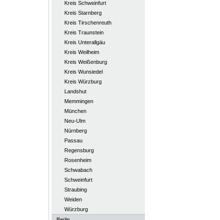
Kreis Schweinfurt
Kreis Starnberg
Kreis Tirschenreuth
Kreis Traunstein
Kreis Unterallgäu
Kreis Weilheim
Kreis Weißenburg
Kreis Wunsiedel
Kreis Würzburg
Landshut
Memmingen
München
Neu-Ulm
Nürnberg
Passau
Regensburg
Rosenheim
Schwabach
Schweinfurt
Straubing
Weiden
Würzburg
Berlin