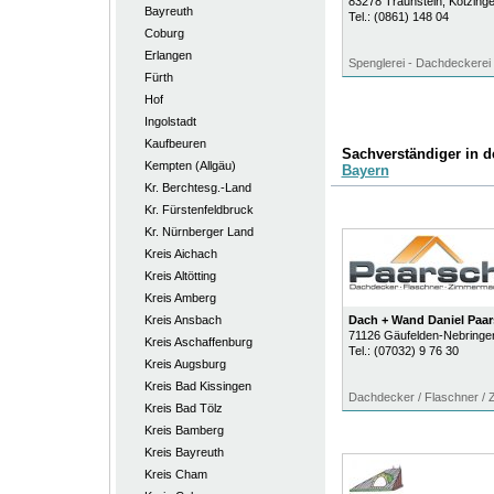
83278
Traunstein
, Kotzinge
Bayreuth
Tel.:
(0861) 148 04
Coburg
Erlangen
Spenglerei - Dachdeckerei
Fürth
Hof
Ingolstadt
Kaufbeuren
Sachverständiger in 
Kempten (Allgäu)
Bayern
Kr. Berchtesg.-Land
Kr. Fürstenfeldbruck
Kr. Nürnberger Land
Kreis Aichach
Kreis Altötting
Kreis Amberg
Kreis Ansbach
Dach + Wand Daniel Pa
71126
Gäufelden-Nebringe
Kreis Aschaffenburg
Tel.:
(07032) 9 76 30
Kreis Augsburg
Kreis Bad Kissingen
Dachdecker / Flaschner /
Kreis Bad Tölz
Kreis Bamberg
Kreis Bayreuth
Kreis Cham