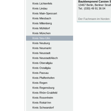
Bauklempnerei Carsten Se
Kreis Lichtenfels
13467
Berlin
, Berliner Stra
Kreis Lindau
Tel.:
(030) 49 91 36 04
Kreis Main-Spessart
Kreis Miesbach
Der Fachmann im Norden
Kreis Miltenberg
Kreis Mühldorf
Kreis München
Kreis Neu-Ulm
Kreis Neuburg
Kreis Neumarkt
Kreis Neustadt
Kreis Neustadt/Aisch
Kreis Oberallgäu
Kreis Ostallgäu
Kreis Passau
Kreis Pfaffenhofen
Kreis Regen
Kreis Regensburg
Kreis Rhön-Grabfeld
Kreis Rosenheim
Kreis Rottal-Inn
Kreis Schwandorf