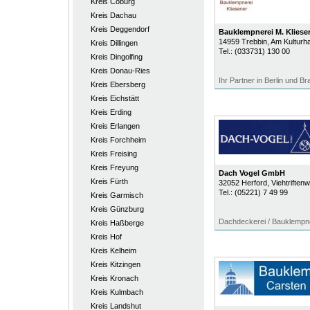
Kreis Coburg
Kreis Dachau
Kreis Deggendorf
Bauklempnerei M. Klies
14959
Trebbin
, Am Kulturh
Kreis Dillingen
Tel.:
(033731) 130 00
Kreis Dingolfing
Kreis Donau-Ries
Ihr Partner in Berlin und B
Kreis Ebersberg
Kreis Eichstätt
Kreis Erding
Kreis Erlangen
Kreis Forchheim
Kreis Freising
Kreis Freyung
Dach Vogel GmbH
Kreis Fürth
32052
Herford
, Viehtriften
Tel.:
(05221) 7 49 99
Kreis Garmisch
Kreis Günzburg
Dachdeckerei / Bauklempn
Kreis Haßberge
Kreis Hof
Kreis Kelheim
Kreis Kitzingen
Kreis Kronach
Kreis Kulmbach
Kreis Landshut