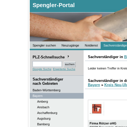
Spengler-Portal
Spengler suchen
Neuzugänge
Notdienst
Sachverständige
Sachverständiger in
B
PLZ-Schnellsuche
Leider keinen Treffer in Kre
Google Suche
Erweiterte Suche
Sachverständiger
Sachverständiger in 
nach Gebieten
Bayern
»
Kreis Neu-U
Baden-Württemberg
Bayern
Amberg
Ansbach
Aschaffenburg
Augsburg
Firma Rötzer oHG
Bamberg