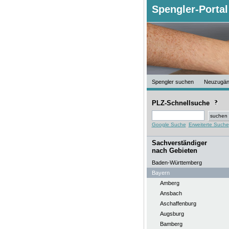
Spengler-Portal
Spengler suchen
Neuzugä
PLZ-Schnellsuche
Google Suche
Erweiterte Suche
Sachverständiger
nach Gebieten
Baden-Württemberg
Bayern
Amberg
Ansbach
Aschaffenburg
Augsburg
Bamberg