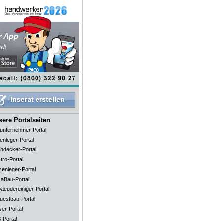
ere Portalseiten
unternehmer-Portal
enleger-Portal
hdecker-Portal
tro-Portal
senleger-Portal
aBau-Portal
aeudereiniger-Portal
uestbau-Portal
ser-Portal
-Portal