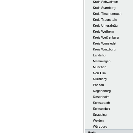
Kreis Schweinfurt
Kreis Starnberg
Kreis Tirschenreuth
Kreis Traunstein
Kreis Unterallgäu
Kreis Weilheim
Kreis Weißenburg
Kreis Wunsiedel
Kreis Würzburg
Landshut
Memmingen
München
Neu-Ulm
Nürnberg
Passau
Regensburg
Rosenheim
Schwabach
Schweinfurt
Straubing
Weiden
Würzburg
Berlin