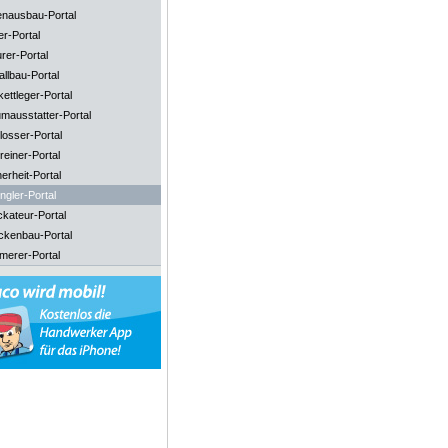
enausbau-Portal
er-Portal
rer-Portal
llbau-Portal
ettleger-Portal
mausstatter-Portal
losser-Portal
reiner-Portal
erheit-Portal
ngler-Portal
ckateur-Portal
ckenbau-Portal
merer-Portal