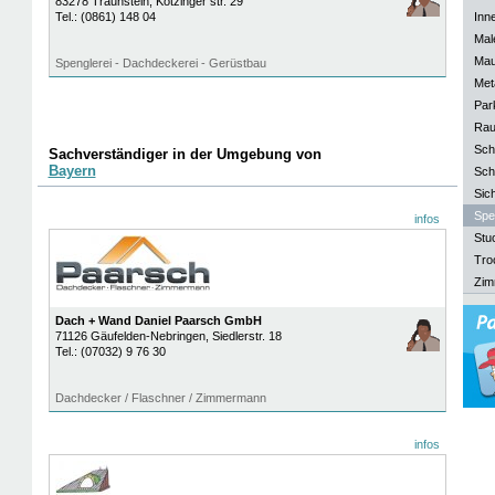
83278
Traunstein
, Kotzinger str. 29
Tel.:
(0861) 148 04
Inn
Mal
Mau
Spenglerei - Dachdeckerei - Gerüstbau
Meta
Park
Rau
Sch
Sachverständiger in der Umgebung von
Bayern
Sch
Sich
Spe
infos
Stu
Tro
Zim
Dach + Wand Daniel Paarsch GmbH
71126
Gäufelden-Nebringen
, Siedlerstr. 18
Tel.:
(07032) 9 76 30
Dachdecker / Flaschner / Zimmermann
infos