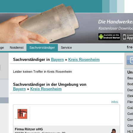
nge
Notdienst
Sachverständiger
Service
Sachverständiger in
Bayern
»
Kreis Rosenheim
Leider keinen Treffer in Kreis Rosenheim
Uns
Bau
Sachverständiger in der Umgebung von
Bod
Bayern
»
Kreis Rosenheim
Dac
Elek
infos
Flie
GaL
Geb
Ger
Gla
Firma Rötzer oHG
HLS