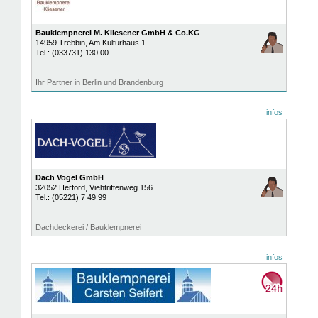
Bauklempnerei M. Kliesener GmbH & Co.KG
14959
Trebbin
, Am Kulturhaus 1
Tel.:
(033731) 130 00
Ihr Partner in Berlin und Brandenburg
infos
Dach Vogel GmbH
32052
Herford
, Viehtriftenweg 156
Tel.:
(05221) 7 49 99
Dachdeckerei / Bauklempnerei
infos