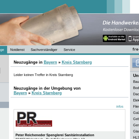
nge
Notdienst
Sachverständiger
Service
Neuzugänge in
Bayern
»
Kreis Starnberg
Leider keinen Treffer in Kreis Starnberg
Uns
Bau
Neuzugänge in der Umgebung von
Bod
Bayern
»
Kreis Starnberg
Dac
Elek
infos
Flie
GaL
Geb
Ger
Gla
Peter Reicheneder Spenglerei Sanitärinstallation
HLS