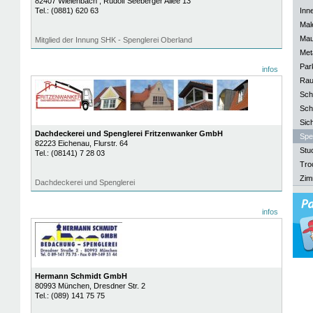
82407
Wielenbach
, Rudolf Seeberger Allee 13
Tel.:
(0881) 620 63
Inn
Mal
Mau
Mitglied der Innung SHK - Spenglerei Oberland
Meta
Park
infos
Rau
Sch
Sch
Sich
Dachdeckerei und Spenglerei Fritzenwanker GmbH
Spe
82223
Eichenau
, Flurstr. 64
Stu
Tel.:
(08141) 7 28 03
Tro
Zim
Dachdeckerei und Spenglerei
infos
Hermann Schmidt GmbH
80993
München
, Dresdner Str. 2
Tel.:
(089) 141 75 75