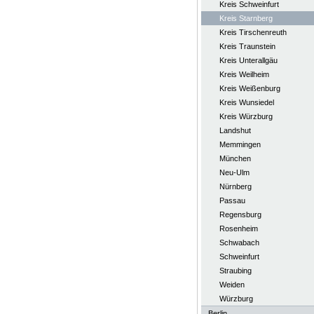
Kreis Schweinfurt
Kreis Starnberg
Kreis Tirschenreuth
Kreis Traunstein
Kreis Unterallgäu
Kreis Weilheim
Kreis Weißenburg
Kreis Wunsiedel
Kreis Würzburg
Landshut
Memmingen
München
Neu-Ulm
Nürnberg
Passau
Regensburg
Rosenheim
Schwabach
Schweinfurt
Straubing
Weiden
Würzburg
Berlin