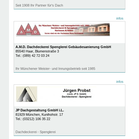
Seit 1908 Ihr Partner für's Dach
infos
A.M.D. Dachdeckerei Spenglerei Gebäudesanierung GmbH
85540
Haar
, Blumenstraße 3
Tel.:
(089) 42 72 03 24
Ihr Münchener Meister- und Innungsbetrieb seit 1985
infos
JP Dachgestaltung GmbH i.L.
81929
München
, Kunihohstr. 17
Tel.:
(03212) 106 35 22
Dachdeckerei - Spenglerei