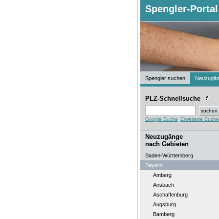
Spengler-Portal
Spengler suchen
Neuzugä
PLZ-Schnellsuche
Google Suche
Erweiterte Suche
Neuzugänge
nach Gebieten
Baden-Württemberg
Bayern
Amberg
Ansbach
Aschaffenburg
Augsburg
Bamberg