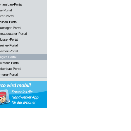
enausbau-Portal
er-Portal
rer-Portal
llbau-Portal
ettleger-Portal
mausstatter-Portal
losser-Portal
reiner-Portal
erheit-Portal
ngler-Portal
ckateur-Portal
ckenbau-Portal
merer-Portal