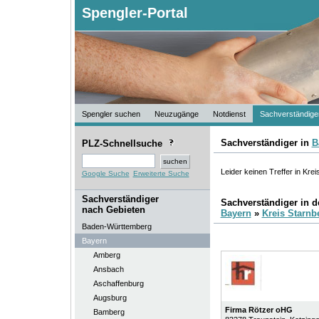
Spengler-Portal
Spengler suchen
Neuzugänge
Notdienst
Sachverständige
Sachverständiger in
B
PLZ-Schnellsuche
Leider keinen Treffer in Krei
Google Suche
Erweiterte Suche
Sachverständiger
Sachverständiger in 
nach Gebieten
Bayern
»
Kreis Starnb
Baden-Württemberg
Bayern
Amberg
Ansbach
Aschaffenburg
Augsburg
Firma Rötzer oHG
Bamberg