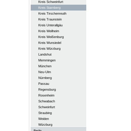
Kreis Schweinfurt
Kreis Starnberg
Kreis Tirschenreuth
Kreis Traunstein
Kreis Unterallgäu
Kreis Weilheim
Kreis Weißenburg
Kreis Wunsiedel
Kreis Würzburg
Landshut
Memmingen
München
Neu-Ulm
Nürnberg
Passau
Regensburg
Rosenheim
Schwabach
Schweinfurt
Straubing
Weiden
Würzburg
Berlin