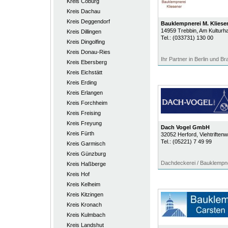
Kreis Coburg
Kreis Dachau
Kreis Deggendorf
Bauklempnerei M. Klies
14959
Trebbin
, Am Kulturh
Kreis Dillingen
Tel.:
(033731) 130 00
Kreis Dingolfing
Kreis Donau-Ries
Ihr Partner in Berlin und B
Kreis Ebersberg
Kreis Eichstätt
Kreis Erding
Kreis Erlangen
Kreis Forchheim
Kreis Freising
Kreis Freyung
Dach Vogel GmbH
Kreis Fürth
32052
Herford
, Viehtriften
Tel.:
(05221) 7 49 99
Kreis Garmisch
Kreis Günzburg
Dachdeckerei / Bauklempn
Kreis Haßberge
Kreis Hof
Kreis Kelheim
Kreis Kitzingen
Kreis Kronach
Kreis Kulmbach
Kreis Landshut