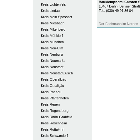
Bauklempnerei Carsten Se
Kreis Lichtenfels
13467
Berlin
, Berliner Stra
Kreis Lindau
Tel.:
(030) 49 91 36 04
Kreis Main-Spessart
Kreis Miesbach
Der Fachmann im Norden
Kreis Miltenberg
Kreis Mühldorf
Kreis München
Kreis Neu-Ulm
Kreis Neuburg
Kreis Neumarkt
Kreis Neustadt
Kreis Neustadt/Aisch
Kreis Oberallgäu
Kreis Ostallgäu
Kreis Passau
Kreis Pfaffenhofen
Kreis Regen
Kreis Regensburg
Kreis Rhön-Grabfeld
Kreis Rosenheim
Kreis Rottal-Inn
Kreis Schwandorf