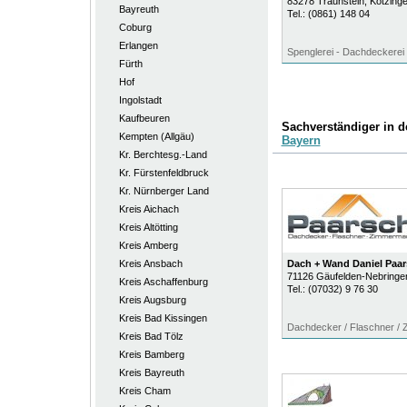
83278
Traunstein
, Kotzinge
Bayreuth
Tel.:
(0861) 148 04
Coburg
Erlangen
Spenglerei - Dachdeckerei
Fürth
Hof
Ingolstadt
Kaufbeuren
Sachverständiger in 
Kempten (Allgäu)
Bayern
Kr. Berchtesg.-Land
Kr. Fürstenfeldbruck
Kr. Nürnberger Land
Kreis Aichach
Kreis Altötting
Kreis Amberg
Kreis Ansbach
Dach + Wand Daniel Pa
71126
Gäufelden-Nebringe
Kreis Aschaffenburg
Tel.:
(07032) 9 76 30
Kreis Augsburg
Kreis Bad Kissingen
Dachdecker / Flaschner /
Kreis Bad Tölz
Kreis Bamberg
Kreis Bayreuth
Kreis Cham